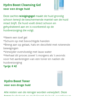
Hydro Boost Cleansing Gel
voor een droge huid
Deze zachte
reinigingsgel
maakt de huid grondig
schoon terwijl de beschermende mantel van de huid
intact blijft. De huid voelt direct schoon en
gehydrateerd aan en is voorbereid op de
huidverzorging die volgt.
*Neem een toef gel
*Schuim op met bevochtigde handen
*Breng aan op gelaat, hals en decolleté met roterende
bewegingen
*Verwijder overvloedig met lauw water
*Herhaal dit proces zowel 's morgens als 's avonds
voor het aanbrengen van een toner en nadien de
huidverzorging
*prijs: € 42
Hydro Boost Toner
voor een droge huid
Alle resten van de reiniger worden verwijdert. Deze
toner
hydrateert en revitaliseert de huid, waardoor ze
bijzonder fris aanvoelt. Bovendien bereidt deze tonic
de huid voor op de volgende huidverzorging.