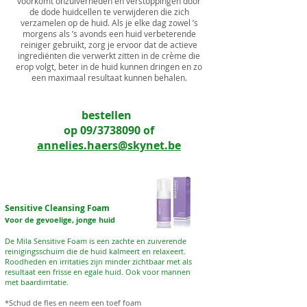
voorkomt onzuiverheden en verstoppingen door
de dode huidcellen te verwijderen die zich
verzamelen op de huid. Als je elke dag zowel ’s
morgens als ’s avonds een huid verbeterende
reiniger gebruikt, zorg je ervoor dat de actieve
ingrediënten die verwerkt zitten in de crème die
erop volgt, beter in de huid kunnen dringen en zo
een maximaal resultaat kunnen behalen.
bestellen
op 09/3738090 of
annelies.haers@skynet.be
Sensitive Cleansing Foam
v
oor de gevoelige, jonge huid
De Mila Sensitive Foam is een zachte en zuiverende
reinigingsschuim die de huid kalmeert en relaxeert.
Roodheden en irritaties zijn minder zichtbaar met als
resultaat een frisse en egale huid. Ook voor mannen
met baardirritatie.
*Schud de fles en neem een toef foam