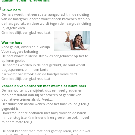
Epilatie met warme/lauwe hars
l
Lauwe hars
De hars wordt met een spatel aangebracht in de richting
van de haargroei, daarna wordt er een katoenen strip op
de hars gedrukt en deze wordt tegen de haargroeirichting
in, afgetrokken.
Onmiddellijk een glad resultaat.
Warme hars
Voor gelaat, oksels en bikinilijn
Voor stuggere beharing
De hars wordt in kleine strookjes aangebracht op het te
epileren gebied.
De haartjes worden in de hars gedrukt, de huid wordt
opgespannen, en in een korte
ruk wordt het strookje en de haartjes verwijderd.
Onmiddellijk een glad resultaat
Voordelen van ontharen met warme of lauwe hars
De haarwortel is verwijdert, dus een veel gladder en
mooier resultaat dan bij het scheren of gebruik van
depilatieve crèmes als vb. Veet,...
Het duurt een aantal weken voor het haar volledig terug
gegroeid is.
Door frequent te ontharen met hars, worden de haren
minder stug (sterk), minder dik en groeien ze ook in veel
mindere mate terug.
De eerst keer dat men met hars gaat epileren, kan dit wel