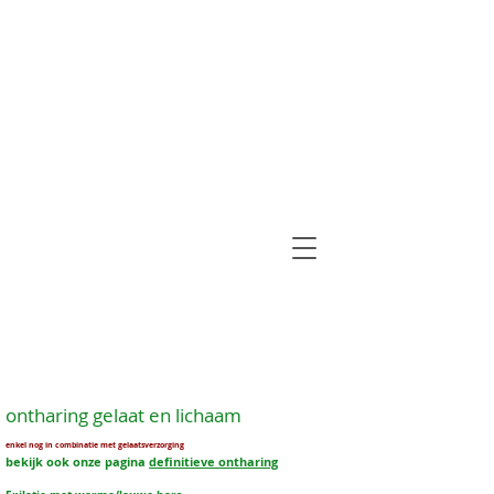
ontharing gelaat en lichaam
enkel nog in combinatie met gelaatsverzorging
bekijk ook onze pagina
definitieve ontharing