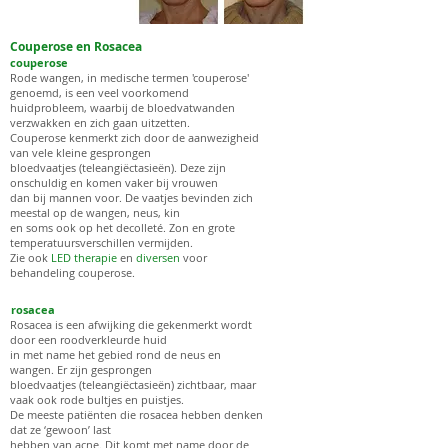
Couperose en Rosacea
couperose
Rode wangen, in medische termen 'couperose'
genoemd, is een veel voorkomend
huidprobleem, waarbij de bloedvatwanden
verzwakken en zich gaan uitzetten.
Couperose kenmerkt zich door de aanwezigheid
van vele kleine gesprongen
bloedvaatjes (teleangiëctasieën). Deze zijn
onschuldig en komen vaker bij vrouwen
dan bij mannen voor. De vaatjes bevinden zich
meestal op de wangen, neus, kin
en soms ook op het decolleté. Zon en grote
temperatuursverschillen vermijden.
Zie ook
LED therapie
en
diversen
voor
behandeling couperose.
rosacea
Rosacea is een afwijking die gekenmerkt wordt
door een roodverkleurde huid
in met name het gebied rond de neus en
wangen.
Er zijn gesprongen
bloedvaatjes (teleangiëctasieën) zichtbaar, maar
vaak ook
rode bultjes en puistjes.
De meeste patiënten die rosacea hebben denken
dat ze ‘gewoon’ last
hebben van acne.
Dit komt met name door de