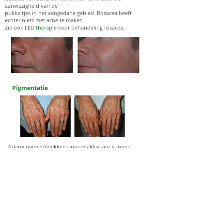
aanwezigheid van de
pukkeltjes in het aangedane gebied.
Rosacea heeft
echter niets met acne te maken.
Zie ook
LED therapie
voor behandeling rosacea.
Pigmentatie
Zolang pigmentvlekken oppervlakkig zijn kunnen
deze zeer effectief verwijderd
worden. Het pigment in de huid absorbeert de
energie van het licht en wordt
hierdoor vernietigd. De pigmentvlek wordt vervolgens
op een natuurlijke manier
door de huid afgebroken. Na een behandeling wordt
de pigmentvlek duidelijk
lichter of verdwijnt geheel. Zon en zonnebank
vermijden en minstens een SPF 30