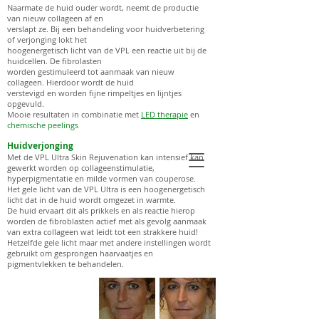
Naarmate de huid ouder wordt, neemt de productie
van nieuw collageen af en
verslapt ze. Bij een behandeling voor huidverbetering
of verjonging lokt het
hoogenergetisch licht van de VPL een reactie uit bij de
huidcellen. De fibrolasten
worden gestimuleerd tot aanmaak van nieuw
collageen. Hierdoor wordt de huid
verstevigd en worden fijne rimpeltjes en lijntjes
opgevuld.
Mooie resultaten in combinatie met
LED therapie
en
chemische peelings
Huidverjonging
Met de VPL Ultra Skin Rejuvenation kan intensief kan
gewerkt worden op collageenstimulatie,
hyperpigmentatie en milde vormen van couperose.
Het gele licht van de VPL Ultra is een hoogenergetisch
licht dat in de huid wordt omgezet in warmte.
De huid ervaart dit als prikkels en als reactie hierop
worden de fibroblasten actief met als gevolg aanmaak
van extra collageen wat leidt tot een strakkere huid!
Hetzelfde gele licht maar met andere instellingen wordt
gebruikt om gesprongen haarvaatjes en
pigmentvlekken te behandelen.