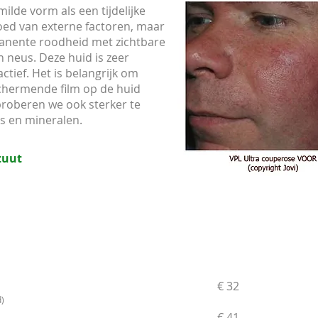
ilde vorm als een tijdelijke
oed van externe factoren, maar
anente roodheid met zichtbare
n neus. Deze huid is zeer
actief. Het is belangrijk om
chermende film op de huid
proberen we ook sterker te
s en mineralen.
tuut
€ 32
d)
€ 41