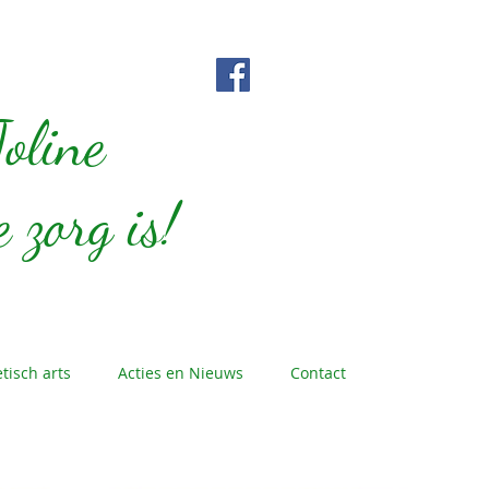
t Joline
oline
 is!
 zorg is!
tisch arts
Acties en Nieuws
Contact