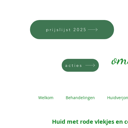
Scho
prijslijst 2025
om
acties
Welkom
Behandelingen
Huidverjo
Huid met rode vlekjes en 