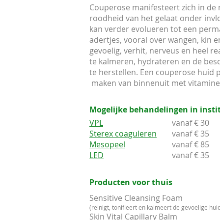
Couperose manifesteert zich in de m
roodheid van het gelaat onder invl
kan verder evolueren tot een perm
adertjes, vooral over wangen, kin e
gevoelig, verhit, nerveus en heel re
te kalmeren, hydrateren en de bes
te herstellen. Een couperose huid 
maken van binnenuit met vitamine
Mogelijke behandelingen in insti
VPL
vanaf € 30
Sterex coaguleren
vanaf € 35
Mesopeel
vanaf € 85
LED
vanaf € 35
Producten voor thuis
Sensitive Cleansing Foam
(reinigt, tonifieert en kalmeert de gevoelige hui
Skin Vital Capillary Balm